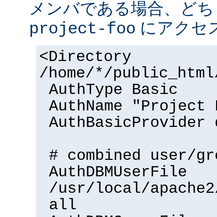
メンバである場合、どち
にアクセ
project-foo
<Directory
/home/*/public_html
AuthType Basic
AuthName "Project 
AuthBasicProvider 
# combined user/gr
AuthDBMUserFile
/usr/local/apache2
all