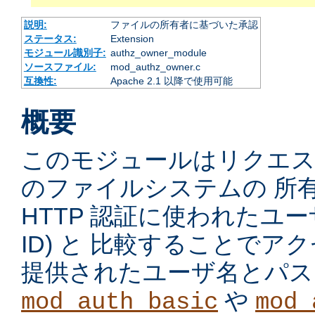
説明:
ファイルの所有者に基づいた承認
ステータス:
Extension
モジュール識別子:
authz_owner_module
ソースファイル:
mod_authz_owner.c
互換性:
Apache 2.1 以降で使用可能
概要
このモジュールはリクエ
のファイルシステムの 所
HTTP 認証に使われたユーザ
ID) と 比較することで
提供されたユーザ名とパス
や
mod_auth_basic
mod_