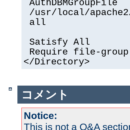
AuthDBMGroupFile
/usr/local/apache2
all
Satisfy All
Require file-group
</Directory>
コメント
Notice:
This is not a Q&A sect