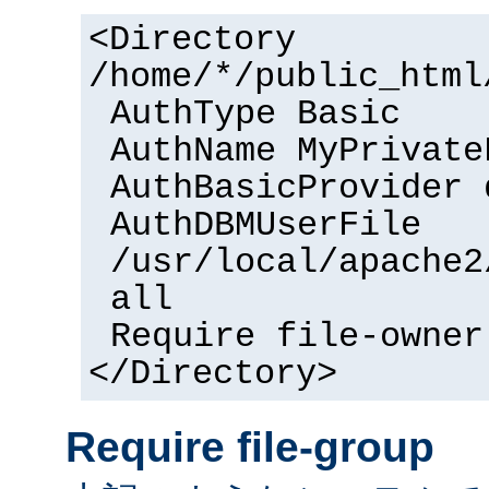
<Directory
/home/*/public_html
AuthType Basic
AuthName MyPrivate
AuthBasicProvider 
AuthDBMUserFile
/usr/local/apache2
all
Require file-owner
</Directory>
Require file-group