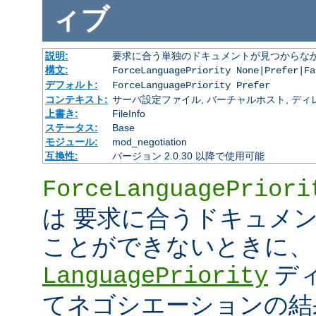
ィブ
説明:
要求に合う単独のドキュメントが見つからな
構文:
ForceLanguagePriority None|Prefer|Fa
デフォルト:
ForceLanguagePriority Prefer
コンテキスト:
サーバ設定ファイル, バーチャルホスト, ディレクトリ
上書き:
FileInfo
ステータス:
Base
モジュール:
mod_negotiation
互換性:
バージョン 2.0.30 以降で使用可能
ForceLanguagePriori
は 要求に合うドキュメ
ことができないときに、
デ
LanguagePriority
てネゴシエーションの結