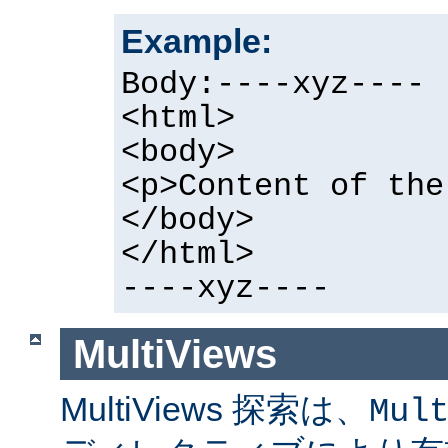
Example:
Body:----xyz----
<html>
<body>
<p>Content of the
</body>
</html>
----xyz----
MultiViews
MultiViews 探索は、
Mul