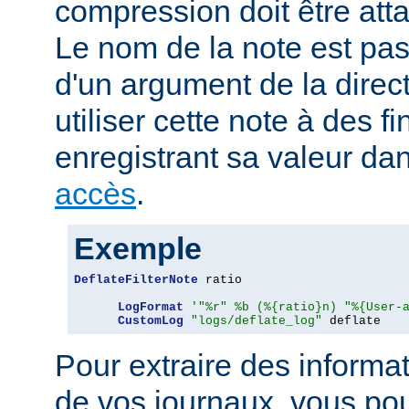
compression doit être att
Le nom de la note est pa
d'un argument de la direc
utiliser cette note à des fi
enregistrant sa valeur da
accès
.
Exemple
DeflateFilterNote
 ratio

LogFormat
'"%r" %b (%{ratio}n) "%{User-
CustomLog
"logs/deflate_log"
 deflate
Pour extraire des informa
de vos journaux, vous pou