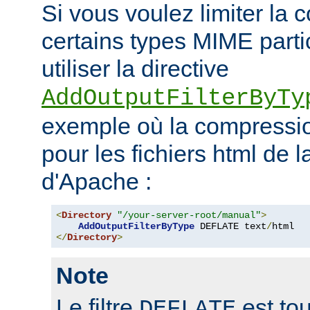
Si vous voulez limiter la
certains types MIME parti
utiliser la directive
AddOutputFilterByTy
exemple où la compressio
pour les fichiers html de 
d'Apache :
<
Directory
"/your-server-root/manual"
>
AddOutputFilterByType
 DEFLATE text
/
</
Directory
>
Note
Le filtre
est tou
DEFLATE