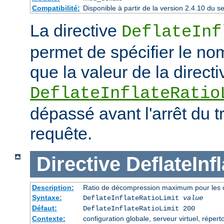
Compatibilité:
Disponible à partir de la version 2.4.10 du
La directive
DeflateInf
permet de spécifier le no
que la valeur de la directi
DeflateInflateRatio
dépassé avant l'arrêt du t
requête.
Directive
DeflateInf
Description:
Ratio de décompression maximum pour les 
Syntaxe:
DeflateInflateRatioLimit
value
Défaut:
DeflateInflateRatioLimit 200
Contexte:
configuration globale, serveur virtuel, répert