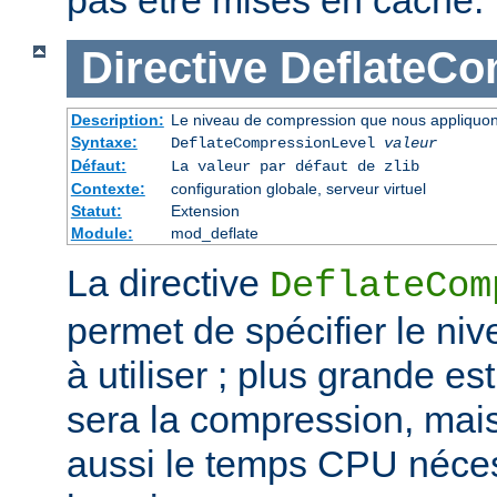
pas être mises en cache.
Directive
DeflateCo
Description:
Le niveau de compression que nous appliquons
Syntaxe:
DeflateCompressionLevel
valeur
Défaut:
La valeur par défaut de zlib
Contexte:
configuration globale, serveur virtuel
Statut:
Extension
Module:
mod_deflate
La directive
DeflateCom
permet de spécifier le n
à utiliser ; plus grande est
sera la compression, mai
aussi le temps CPU néces