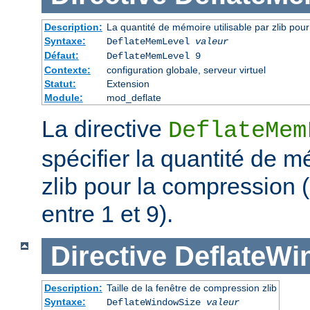
Description:
La quantité de mémoire utilisable par zlib pou
Syntaxe:
DeflateMemLevel
valeur
Défaut:
DeflateMemLevel 9
Contexte:
configuration globale, serveur virtuel
Statut:
Extension
Module:
mod_deflate
La directive
DeflateMem
spécifier la quantité de m
zlib pour la compression 
entre 1 et 9).
Directive
DeflateWi
Description:
Taille de la fenêtre de compression zlib
Syntaxe:
DeflateWindowSize
valeur