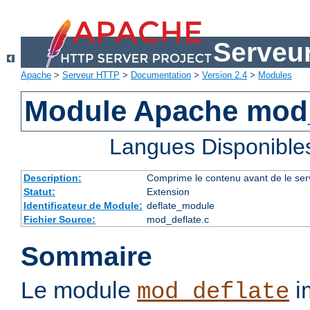
Serveu
Apache
>
Serveur HTTP
>
Documentation
>
Version 2.4
>
Modules
Module Apache mod_
Langues Disponible
Description:
Comprime le contenu avant de le servi
Statut:
Extension
Identificateur de Module:
deflate_module
Fichier Source:
mod_deflate.c
Sommaire
Le module
im
mod_deflate