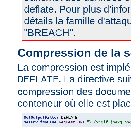
deflate. Pour plus d'info
détails la famille d'atta
"BREACH".
Compression de la s
La compression est impl
. La directive su
DEFLATE
compression des documen
conteneur où elle est plac
SetOutputFilter
SetEnvIfNoCase
Request_URI
"\.(?:gif|jpe?g|pn