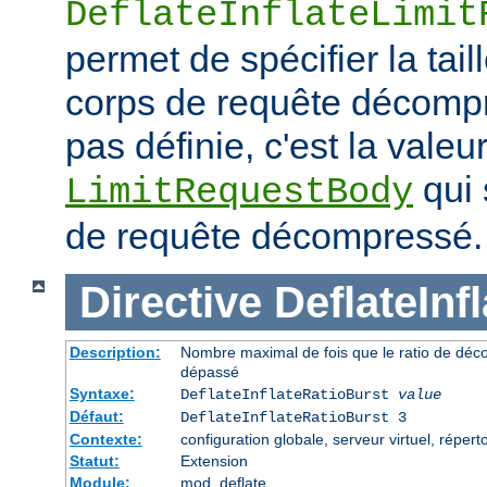
DeflateInflateLimit
permet de spécifier la tai
corps de requête décompre
pas définie, c'est la valeur
qui 
LimitRequestBody
de requête décompressé.
Directive
DeflateInf
Description:
Nombre maximal de fois que le ratio de déc
dépassé
Syntaxe:
DeflateInflateRatioBurst
value
Défaut:
DeflateInflateRatioBurst 3
Contexte:
configuration globale, serveur virtuel, répert
Statut:
Extension
Module:
mod_deflate