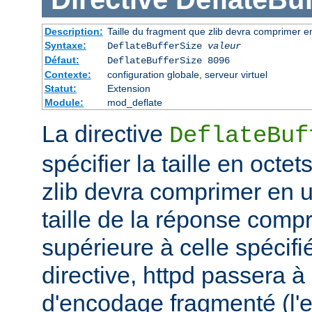
Description:
Taille du fragment que zlib devra comprimer en
Syntaxe:
DeflateBufferSize
valeur
Défaut:
DeflateBufferSize 8096
Contexte:
configuration globale, serveur virtuel
Statut:
Extension
Module:
mod_deflate
La directive
DeflateBuf
spécifier la taille en octe
zlib devra comprimer en un
taille de la réponse comp
supérieure à celle spécifi
directive, httpd passera 
d'encodage fragmenté (l'