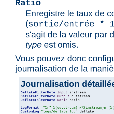
Ratio
Enregistre le taux de 
(
sortie/entrée * 
s'agit de la valeur par 
type
est omis.
Vous pouvez donc configu
journalisation de la maniè
Journalisation détaillé
DeflateFilterNote
Input
DeflateFilterNote
Output
DeflateFilterNote
Ratio
 ratio

LogFormat
'"%r" %{outstream}n/%{instream}n (%
CustomLog
"logs/deflate_log"
 deflate