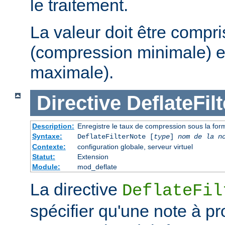
le traitement.
La valeur doit être compri
(compression minimale) e
maximale).
Directive
DeflateFil
Description:
Enregistre le taux de compression sous la form
Syntaxe:
DeflateFilterNote [
type
]
nom de la n
Contexte:
configuration globale, serveur virtuel
Statut:
Extension
Module:
mod_deflate
La directive
DeflateFil
spécifier qu'une note à p