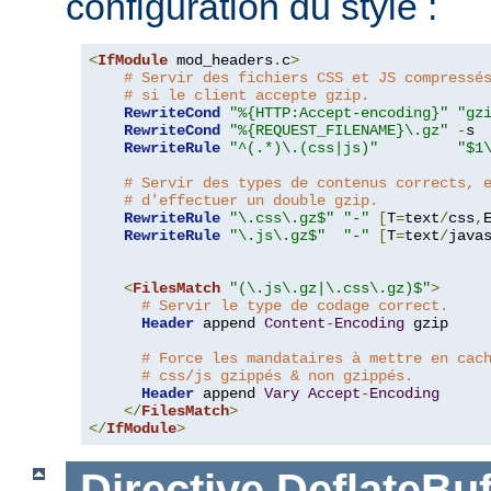
configuration du style :
<
IfModule
 mod_headers
.
c
>
# Servir des fichiers CSS et JS compressé
# si le client accepte gzip.
RewriteCond
"%{HTTP:Accept-encoding}"
"gz
RewriteCond
"%{REQUEST_FILENAME}\.gz"
-
s

RewriteRule
"^(.*)\.(css|js)"
"$1
# Servir des types de contenus corrects, 
# d'effectuer un double gzip.
RewriteRule
"\.css\.gz$"
"-"
[
T
=
text
/
css
,
RewriteRule
"\.js\.gz$"
"-"
[
T
=
text
/
java
<
FilesMatch
"(\.js\.gz|\.css\.gz)$"
>
# Servir le type de codage correct.
Header
 append 
Content
-
Encoding
 gzip

# Force les mandataires à mettre en cac
# css/js gzippés & non gzippés.
Header
 append 
Vary
Accept
-
Encoding
</
FilesMatch
>
</
IfModule
>
Directive
DeflateBuf