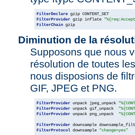
FilterDeclare
FilterProvider
 gzip inflate 
"%{req:Accep
FilterChain
 gzip
Diminution de la résolu
Supposons que nous vo
résolution de toutes l
nous disposions de filt
GIF, JPEG et PNG.
FilterProvider
 unpack jpeg_unpack 
"%{CON
FilterProvider
 unpack gif_unpack  
"%{CON
FilterProvider
 unpack png_unpack  
"%{CON
FilterProvider
 downsample downsample_fil
FilterProtocol
 downsample 
"change=yes"