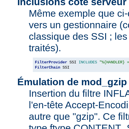
Inclusions côté serveur 
Même exemple que ci-
vers un gestionnaire 
classique des SSI ; les 
traités).
FilterProvider
 SSI 
INCLUDES
"%{HANDLER} 
FilterChain
 SSI
Émulation de mod_gzip
Insertion du filtre INF
l'en-tête Accept-Encod
autre que "gzip". Ce fil
type ftype CONTENT_